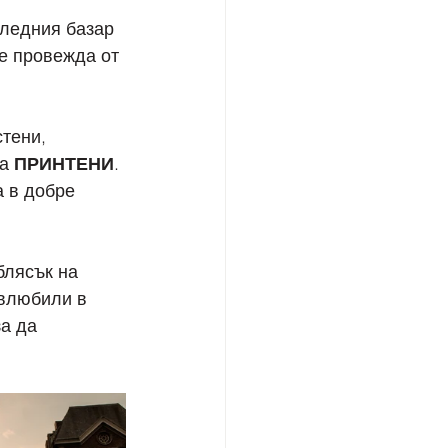
ледния базар 
е провежда от 
тени, 
а 
ПРИНТЕНИ
. 
 в добре 
блясък на 
 влюбили в 
а да 