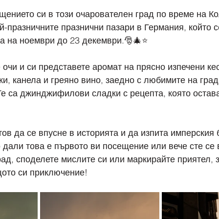
ението си в този очарователен град по време на Ко
ай-празничните празнични пазари в Германия, който с
а на ноември до 23 декември.🎅🎄⭐
 очи и си представете аромат на прясно изпечени кес
и, канела и греяно вино, заедно с любимите на град
Те са джинджифилови сладки с рецепта, която остава
отов да се впусне в историята и да изпита имперския 
дали това е първото ви посещение или вече сте се
ад, споделете мислите си или маркирайте приятел, з
ото си приключение!