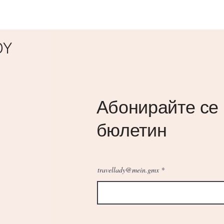
DY
Абонирайте се
бюлетин
travellady@mein.gmx