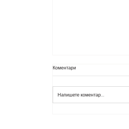
Коментари
Напишете коментар...
Roermond – The gentle kiss
of two rivers