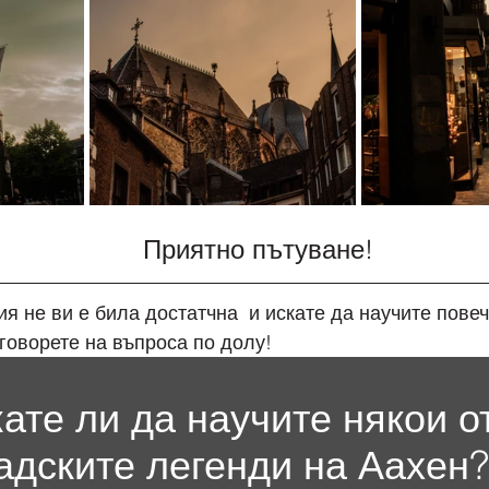
                Приятно пътуване!
я не ви е била достатчна  и искате да научите повеч
говорете на въпроса по долу!
ате ли да научите някои от
адските легенди на Аахен?