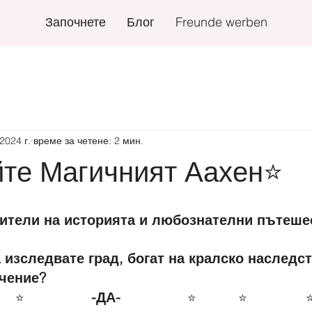
Започнете
Блог
Freunde werben
2024 г.
време за четене: 2 мин.
йте Магичният Аахен⭐
бители на историята и любознателни пътеше
 изследвате град, богат на кралско наследст
чение?
                -ДА-                
⭐
⭐
⭐