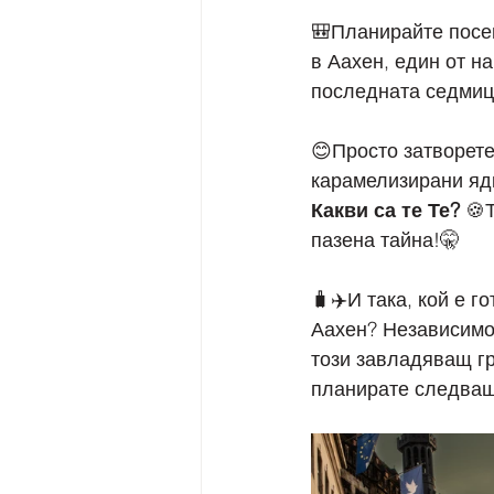
🎒Планирайте посещ
в Аахен, един от н
последната седмиц
😊Просто затворете
карамелизирани ядк
Какви са те Те?
 🍪
пазена тайна!🤫
🧳✈️И така, кой е г
Аахен? Независимо 
този завладяващ гр
планирате следващ