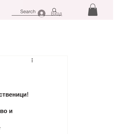
Вход
ственици!
во и 
⭐