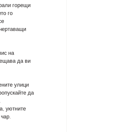
ерали горещи 
то го 
се 
дчертаващи 
ис на 
ещава да ви 
ените улици 
ропускайте да 
 
а, уютните 
 чар.