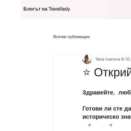
Блогът на Travellady
Всички публикации
Yana Ivanova
9.10.
⭐ Откри
Здравейте,  лю
Готови ли сте да
историческо зна
⭐
⭐