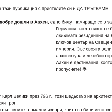
     Споделете тази публикация с приятелите си и ДА ТРЪГВАМЕ!
добре дошли в Аахен,
 едно бижу  намиращо се в з
Германия, което някога е 
любимата резиденция на К
ключов център на Свещен
империя. Със своята вели
архитектура и лечебни гор
Аахен е дестинация, която
пропуснете! 🌟
т Карл Велики през 796 г., този шедьовър на архитек
ки трон.
и със своите термални извори, които са били използв