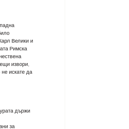
ападна 
било 
арл Велики и 
ата Римска 
чествена 
ещи извори, 
 не искате да 
турата държи 
ани за 