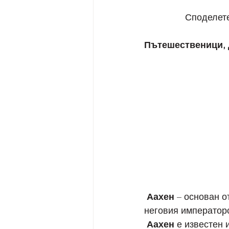
           
Пътешественици, 
 Аахен
 – основан о
неговия императорс
 Аахен
 е известен 