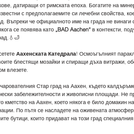
кове, датиращи от римската епоха. Богатите на мин
известни с предполагаемите си лечебни свойства, кое
д. Въпреки че официалното име на града не винаги 
якога се появява като 
„BAD Aachen“
 в контексти, по
рад.💧🛁
етете 
Аахенската
Катедрала
! Осмоъгълният паракл
воите блестящи мозайки и спиращи дъха витражи, об
ом влезете.
очарователния Стар град на Аахен, където калдъръм
чески забележителности и живописни площади. Не п
о кметство на Аахен, което някога е било домакин на
ации. По пътя се насладете на оживената атмосфер
ите бутици, които придават на този град специалния