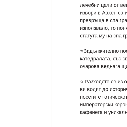
лечебни цели от ве
извори в Аахен са 
превръща в спа гра
използвало, то пон
статута му на спа г
⭐️Задължително пос
катедралата, със с
очарова веднага щ
⭐ Разходете се из 
ви водят до истори
посетите готическот
императорски корон
кафенета и уникалн